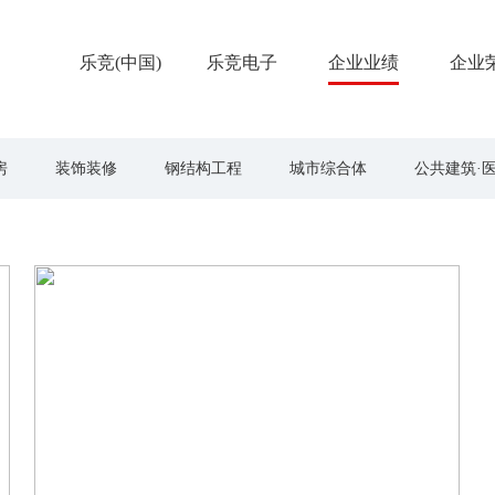
乐竞(中国)
乐竞电子
企业业绩
企业
房
装饰装修
钢结构工程
城市综合体
公共建筑·
筑·场馆
公共建筑·其他
市政公用工程
水利工程