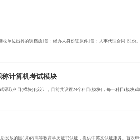
接收单位出具的调档函1份；经办人身份证原件1份；人事代理合同书1份
职称计算机考试模块
试采取科目(模块)化设计，目前共设置24个科目(模块)，每一科目(模块
及以后发放的国(境)内高等教育学历证书认证，提供中英文认证服务。首次