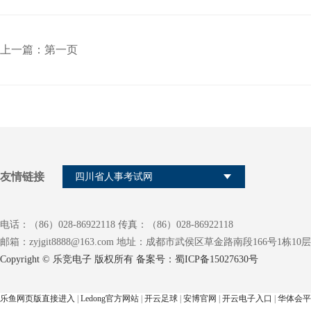
上一篇：第一页
友情链接
四川省人事考试网
电话：（86）028-86922118 传真：（86）028-86922118
邮箱：zyjgit8888@163.com 地址：成都市武侯区草金路南段166号1栋10
Copyright © 乐竞电子 版权所有 备案号：
蜀ICP备15027630号
乐鱼网页版直接进入
|
Ledong官方网站
|
开云足球
|
安博官网
|
开云电子入口
|
华体会平