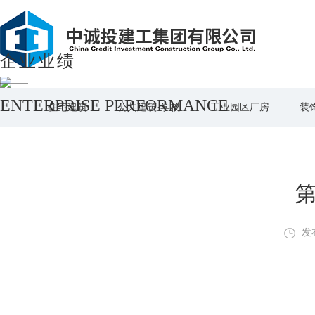
企业业绩
ENTERPRISE PERFORMANCE
住宅建筑
公共建筑·学校
工业园区厂房
装
公共建筑·场馆
第
发布