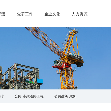
荣誉
党群工作
企业文化
人力资源
医疗
公路·市政道路工程
公共建筑·政务
机电工程