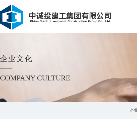
企业文化
COMPANY CULTURE
企