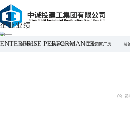
企业业绩
ENTERPRISE PERFORMANCE
住宅建筑
公共建筑·学校
工业园区厂房
装
公共建筑·场馆
发布