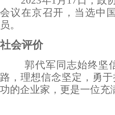
2023年1月17日，
会议在京召开，当选中
员。
社会评价
郭代军同志始终坚信共
路，理想信念坚定，勇于
功的企业家，更是一位充