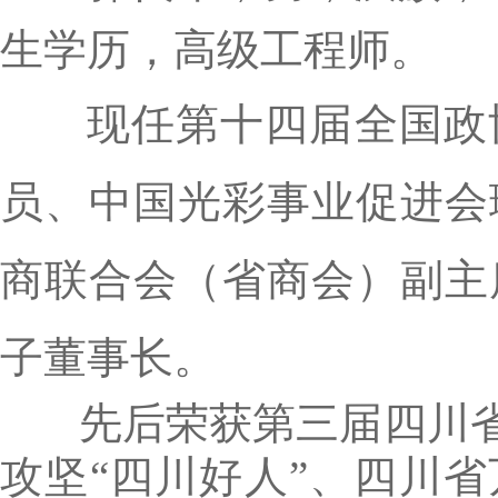
生学历，高级工程师。
现任第十四届全国政协
员、中国光彩事业促进会
商联合会（省商会）副主
子董事长。
先后荣获第三届四川省“
攻坚“四川好人”、四川省