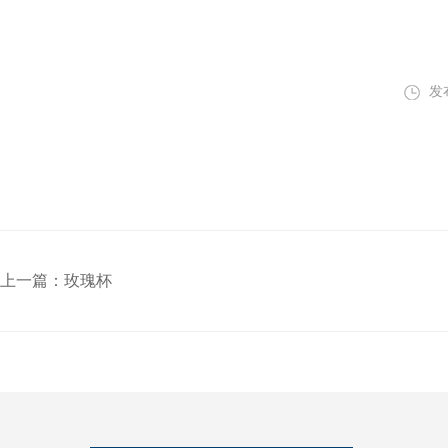
发布
上一篇：玫瑰杯