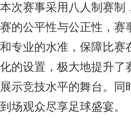
本次赛事采用八人制赛制
赛的公平性与公正性，赛
和专业的水准，保障比赛
化的设置，极大地提升了
展示竞技水平的舞台。同
到场观众尽享足球盛宴。