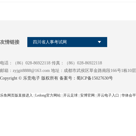
友情链接
四川省人事考试网
电话：（86）028-86922118 传真：（86）028-86922118
邮箱：zyjgit8888@163.com 地址：成都市武侯区草金路南段166号1栋10
Copyright © 乐竞电子 版权所有 备案号：
蜀ICP备15027630号
乐鱼网页版直接进入
|
Ledong官方网站
|
开云足球
|
安博官网
|
开云电子入口
|
华体会平