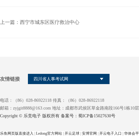
上一篇：西宁市城东区医疗救治中心
友情链接
四川省人事考试网
电话：（86）028-86922118 传真：（86）028-86922118
邮箱：zyjgit8888@163.com 地址：成都市武侯区草金路南段166号1栋10
Copyright © 乐竞电子 版权所有 备案号：
蜀ICP备15027630号
乐鱼网页版直接进入
|
Ledong官方网站
|
开云足球
|
安博官网
|
开云电子入口
|
华体会平