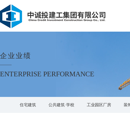
企业业绩
ENTERPRISE PERFORMANCE
住宅建筑
公共建筑·学校
工业园区厂房
装
公共建筑·场馆