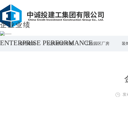
企业业绩
ENTERPRISE PERFORMANCE
住宅建筑
公共建筑·学校
工业园区厂房
装
公共建筑·场馆
发布