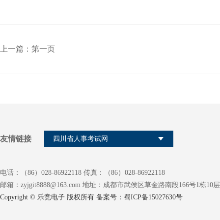
上一篇：第一页
友情链接
四川省人事考试网
电话：（86）028-86922118 传真：（86）028-86922118
邮箱：zyjgit8888@163.com 地址：成都市武侯区草金路南段166号1栋10
Copyright © 乐竞电子 版权所有 备案号：
蜀ICP备15027630号