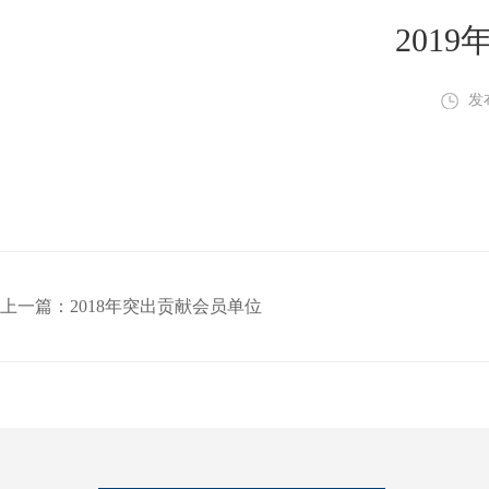
201
发布
上一篇：2018年突出贡献会员单位