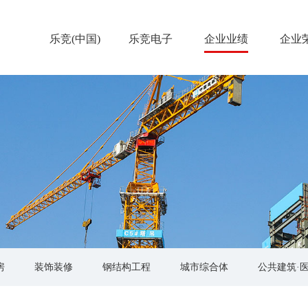
乐竞(中国)
乐竞电子
企业业绩
企业
房
装饰装修
钢结构工程
城市综合体
公共建筑·
筑·场馆
公共建筑·其他
市政公用工程
水利工程