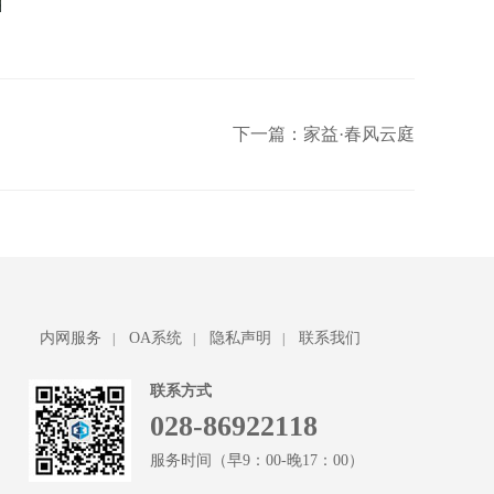
下一篇：家益·春风云庭
内网服务
OA系统
隐私声明
联系我们
|
|
|
联系方式
028-86922118
服务时间（早9：00-晚17：00）