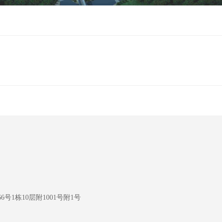
66号1栋10层附1001号附1号