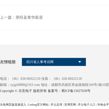
上一篇：荥经县青华新居
友情链接
四川省人事考试网
电话：（86）028-86922118 传真：（86）028-86922118
邮箱：zyjgit8888@163.com 地址：成都市武侯区草金路南段166号1栋10
Copyright © 乐竞电子 版权所有 备案号：
蜀ICP备15027630号
乐鱼网页版直接进入
|
Ledong官方网站
|
开云足球
|
安博官网
|
开云电子入口
|
华体会平