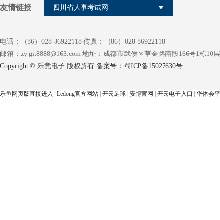
友情链接
四川省人事考试网
电话：（86）028-86922118 传真：（86）028-86922118
邮箱：zyjgit8888@163.com 地址：成都市武侯区草金路南段166号1栋10
Copyright © 乐竞电子 版权所有 备案号：
蜀ICP备15027630号
乐鱼网页版直接进入
|
Ledong官方网站
|
开云足球
|
安博官网
|
开云电子入口
|
华体会平