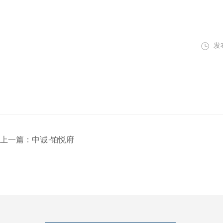
发布
上一篇：中诚·铂悦府